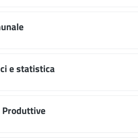
munale
ci e statistica
à Produttive