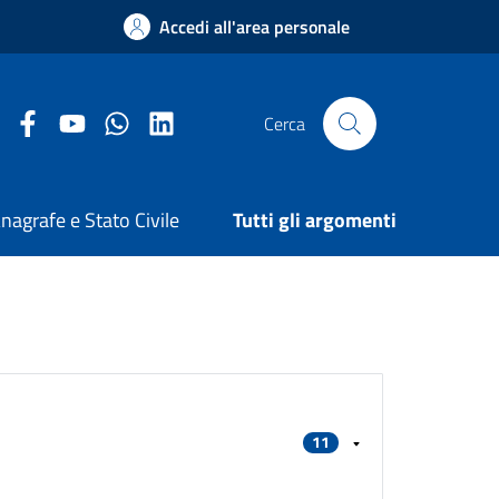
Accedi all'area personale
Facebook Comune di Arezzo
Youtube Comune di Arezzo
Twitter Comune di Arezzo
LinkedIn Comune di Arezzo
Cerca
nagrafe e Stato Civile
Tutti gli argomenti
11