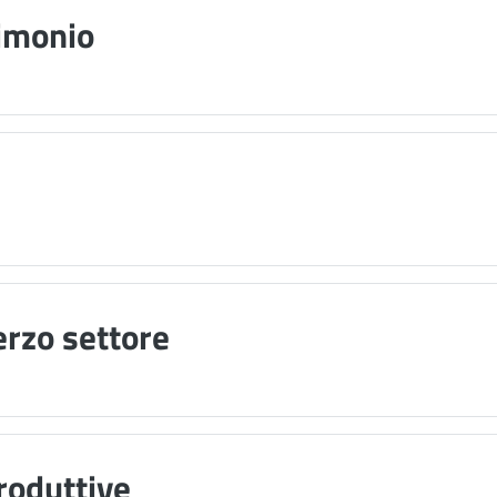
rimonio
terzo settore
roduttive