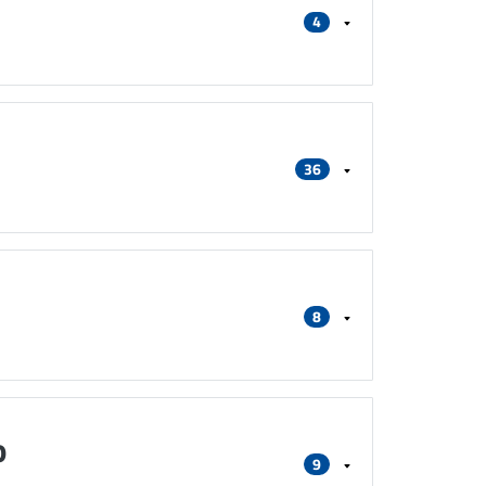
4
36
8
o
9