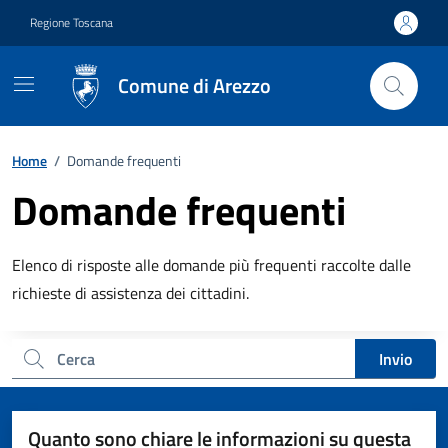
Vai ai contenuti
Vai al footer
Regione Toscana
Comune di Arezzo
Home
/
Domande frequenti
Domande frequenti
Descrizione breve
Elenco di risposte alle domande più frequenti raccolte dalle
richieste di assistenza dei cittadini.
Cerca nel sito
Invio
Quanto sono chiare le informazioni su questa