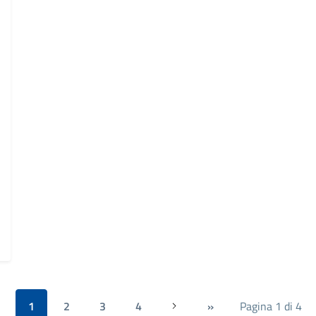
1
2
3
4
»
Pagina 1 di 4
Successiva