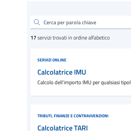
Esplora tutti i serviz
cerca
17
servizi trovati in ordine alfabetico
Categoria:
SERVIZI ONLINE
Calcolatrice IMU
Calcolo dell’importo IMU per qualsiasi tipo
Categoria:
TRIBUTI, FINANZE E CONTRAVVENZIONI
Calcolatrice TARI