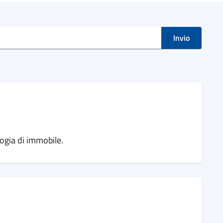
i
Invio
logia di immobile.