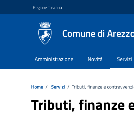
Vai ai contenuti
Vai al footer
Regione Toscana
Comune di Arezz
Amministrazione
Novità
Servizi
Home
/
Servizi
/
Tributi, finanze e contravvenzi
Tributi, finanze