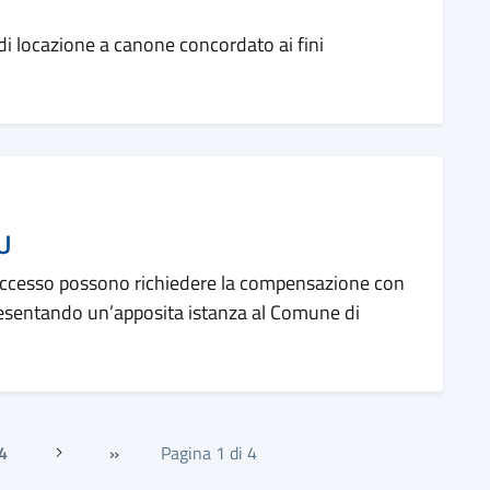
 di locazione a canone concordato ai fini
U
 eccesso possono richiedere la compensazione con
 presentando un’apposita istanza al Comune di
4
»
Pagina 1 di 4
Successiva