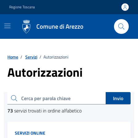
Vai ai contenuti
Vai al footer
Regione Toscana
Comune di Arezzo
Home
/
Servizi
/
Autorizzazioni
Autorizzazioni
Esplora tutti i servizi
cerca
Invio
73
servizi trovati in ordine alfabetico
Categoria:
SERVIZI ONLINE