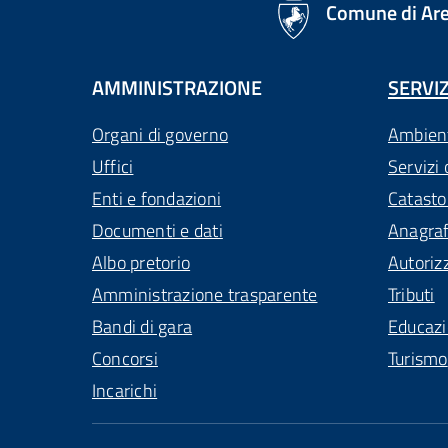
Comune di Ar
AMMINISTRAZIONE
SERVIZ
Organi di governo
Ambien
Uffici
Servizi 
Enti e fondazioni
Catasto
Documenti e dati
Anagra
Albo pretorio
Autoriz
Amministrazione trasparente
Tributi
Bandi di gara
Educaz
Concorsi
Turismo
Incarichi