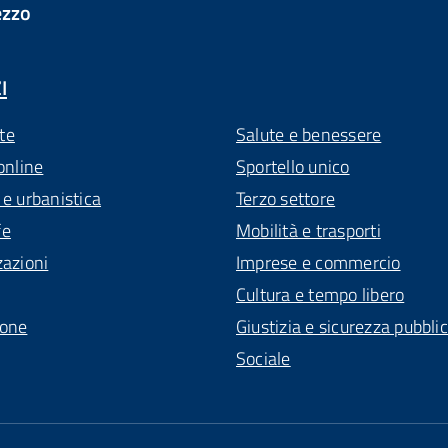
ezzo
I
te
Salute e benessere
online
Sportello unico
 e urbanistica
Terzo settore
fe
Mobilità e trasporti
zazioni
Imprese e commercio
Cultura e tempo libero
ione
Giustizia e sicurezza pubbli
Sociale