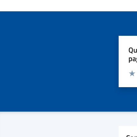
Qu
pa
Valut
Valu