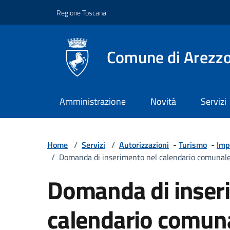
Vai ai contenuti
Vai al footer
Regione Toscana
Comune di Arezz
Amministrazione
Novità
Servizi
Home
/
Servizi
/
Autorizzazioni
-
Turismo
-
Imp
/
Domanda di inserimento nel calendario comunale
Domanda di inser
calendario comuna