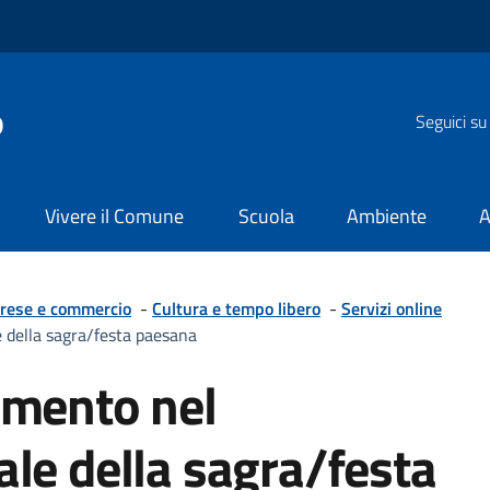
o
Seguici su
Vivere il Comune
Scuola
Ambiente
A
rese e commercio
-
Cultura e tempo libero
-
Servizi online
 della sagra/festa paesana
imento nel
le della sagra/festa