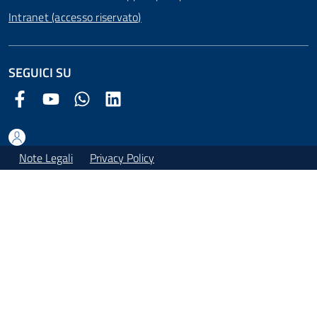
Intranet (accesso riservato)
SEGUICI SU
Facebook Comune di Arezzo
Youtube Comune di Arezzo
Twitter Comune di Arezzo
LinkedIn Comune di Arezzo
Note Legali
Privacy Policy