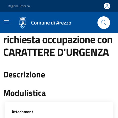
Vai ai contenuti
Vai al footer
Regione Toscana
Comune di Arezzo
richiesta occupazione con
CARATTERE D'URGENZA
Descrizione
Modulistica
Allegati
Attachment