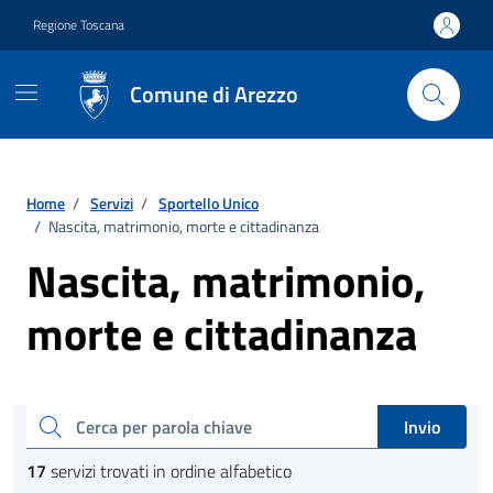
Vai ai contenuti
Vai al footer
Regione Toscana
Comune di Arezzo
Home
/
Servizi
/
Sportello Unico
/
Nascita, matrimonio, morte e cittadinanza
Nascita, matrimonio,
morte e cittadinanza
Esplora tutti i servizi
cerca
Invio
17
servizi trovati in ordine alfabetico