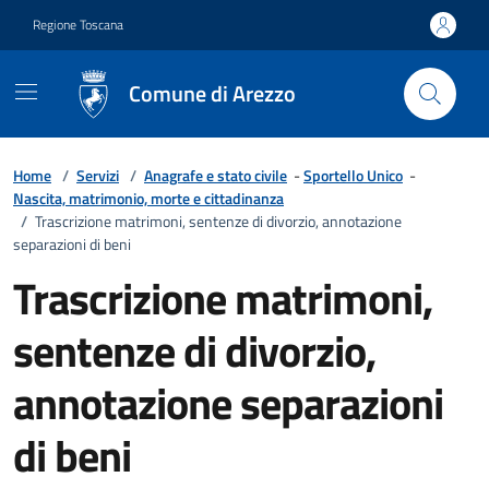
Vai ai contenuti
Vai al footer
Regione Toscana
Comune di Arezzo
Home
/
Servizi
/
Anagrafe e stato civile
-
Sportello Unico
-
Nascita, matrimonio, morte e cittadinanza
/
Trascrizione matrimoni, sentenze di divorzio, annotazione
separazioni di beni
Trascrizione matrimoni,
sentenze di divorzio,
annotazione separazioni
di beni