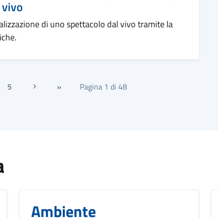
 vivo
realizzazione di uno spettacolo dal vivo tramite la
iche.
5
»
Pagina 1 di 48
Successiva
a
Ambiente