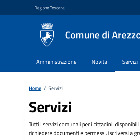
Vai ai contenuti
Vai al footer
Regione Toscana
Comune di Arezz
Amministrazione
Novità
Servizi
Home
/
Servizi
Servizi
Descrizione breve
Tutti i servizi comunali per i cittadini, disponibil
richiedere documenti e permessi, iscriversi a g