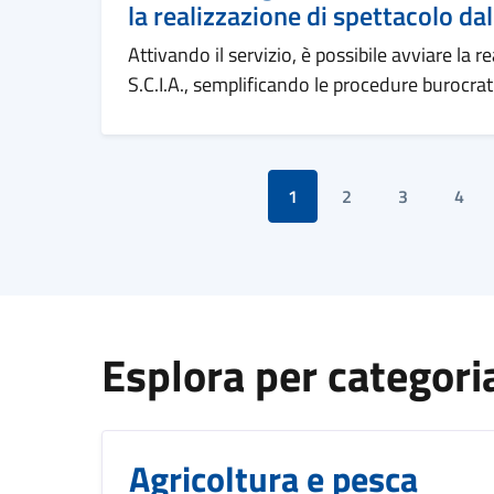
la realizzazione di spettacolo dal
Attivando il servizio, è possibile avviare la 
S.C.I.A., semplificando le procedure burocrat
1
2
3
4
Titolo
Esplora per categori
Agricoltura e pesca