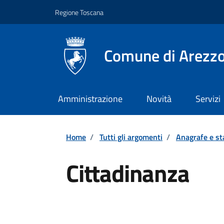
Vai ai contenuti
Vai al footer
Regione Toscana
Comune di Arezz
Amministrazione
Novità
Servizi
Home
/
Tutti gli argomenti
/
Anagrafe e sta
Cittadinanza
Dettagli