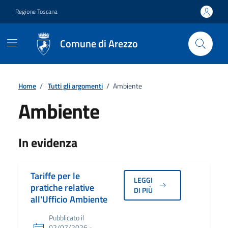
Vai ai contenuti
Vai al footer
Regione Toscana
Comune di Arezzo
Home
/
Tutti gli argomenti
/
Ambiente
Ambiente
Dettagli
In evidenza
Tariffe per le
LEGGI
pratiche relative
DI PIÙ
all'Ufficio Ambiente
Pubblicato il
02/07/2026 -