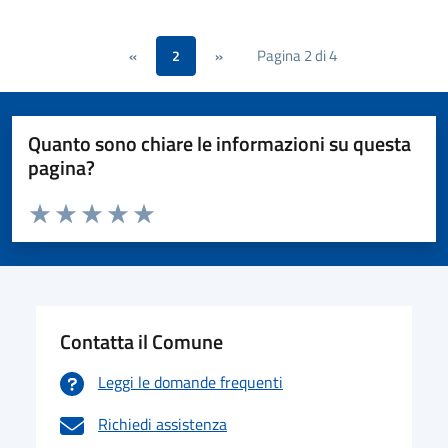
Pagina 2 di 4
«
2
»
Quanto sono chiare le informazioni su questa
pagina?
Valuta da 1 a 5 stelle la pagina
Valuta 1 stelle su 5
Valuta 2 stelle su 5
Valuta 3 stelle su 5
Valuta 4 stelle su 5
Valuta 5 stelle su 5
Contatta il Comune
Leggi le domande frequenti
Richiedi assistenza