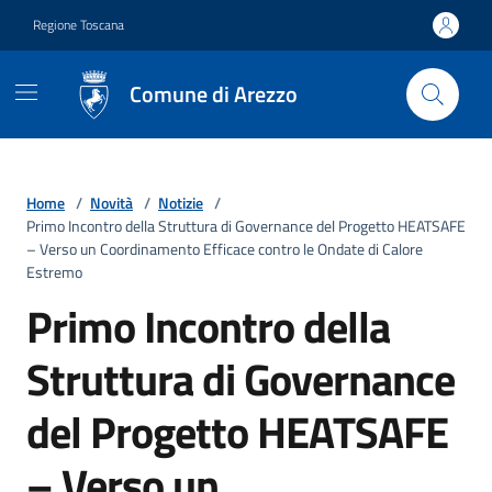
Vai ai contenuti
Vai al footer
Regione Toscana
Comune di Arezzo
Home
/
Novità
/
Notizie
/
Primo Incontro della Struttura di Governance del Progetto HEATSAFE
– Verso un Coordinamento Efficace contro le Ondate di Calore
Estremo
Primo Incontro della
Struttura di Governance
del Progetto HEATSAFE
– Verso un