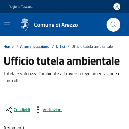
Vai ai contenuti
Vai al footer
Regione Toscana
Comune di Arezzo
Home
/
Amministrazione
/
Uffici
/
Ufficio tutela ambientale
Ufficio tutela ambientale
Tutela e valorizza l’ambiente attraverso regolamentazione e
controlli.
Condividi
Vedi azioni
Argomenti