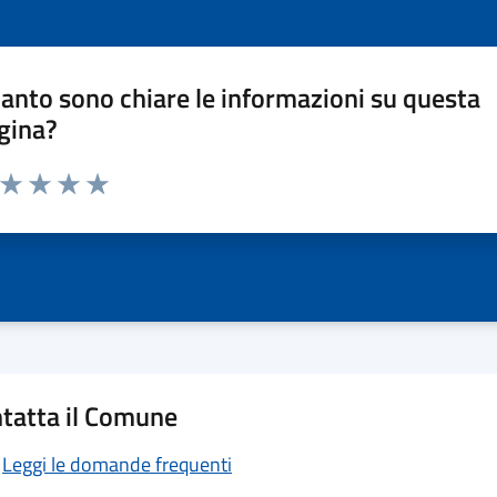
anto sono chiare le informazioni su questa
gina?
a da 1 a 5 stelle la pagina
ta 1 stelle su 5
Valuta 2 stelle su 5
Valuta 3 stelle su 5
Valuta 4 stelle su 5
Valuta 5 stelle su 5
tatta il Comune
Leggi le domande frequenti