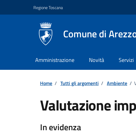
Vai ai contenuti
Vai al footer
Regione Toscana
Comune di Arezz
Amministrazione
Novità
Servizi
Home
/
Tutti gli argomenti
/
Ambiente
/
Valutazione imp
Dettagli
In evidenza