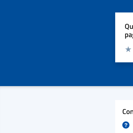
Qu
pa
Valut
Valu
Con