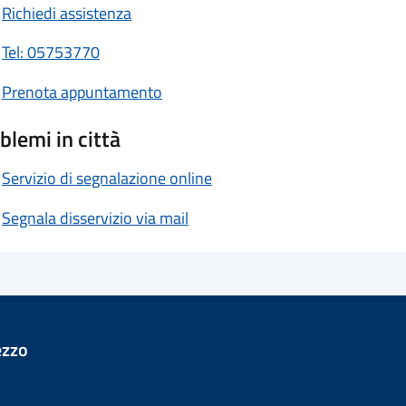
Richiedi assistenza
Tel: 05753770
Prenota appuntamento
blemi in città
Servizio di segnalazione online
Segnala disservizio via mail
ezzo