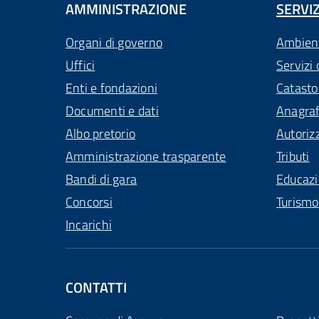
AMMINISTRAZIONE
SERVIZ
Organi di governo
Ambien
Uffici
Servizi 
Enti e fondazioni
Catasto
Documenti e dati
Anagra
Albo pretorio
Autoriz
Amministrazione trasparente
Tributi
Bandi di gara
Educaz
Concorsi
Turismo
Incarichi
CONTATTI