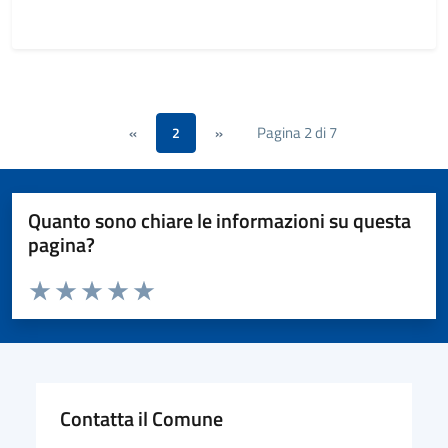
Pagina 2 di 7
«
2
»
Quanto sono chiare le informazioni su questa
pagina?
Valuta da 1 a 5 stelle la pagina
Valuta 1 stelle su 5
Valuta 2 stelle su 5
Valuta 3 stelle su 5
Valuta 4 stelle su 5
Valuta 5 stelle su 5
Contatta il Comune