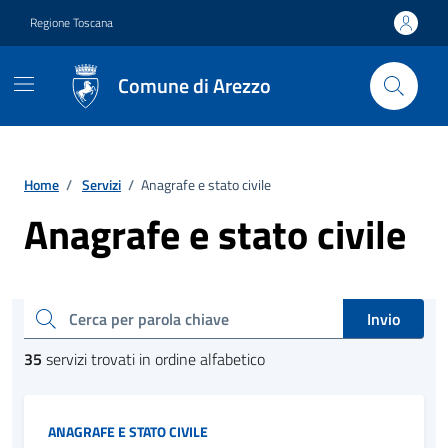
Vai ai contenuti
Vai al footer
Regione Toscana
Comune di Arezzo
Home
/
Servizi
/
Anagrafe e stato civile
Anagrafe e stato civile
Esplora tutti i servizi
cerca
Invio
35
servizi trovati in ordine alfabetico
Categoria:
ANAGRAFE E STATO CIVILE