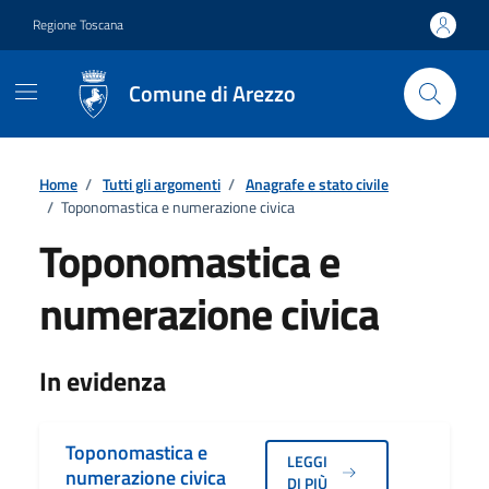
Vai ai contenuti
Vai al footer
Regione Toscana
Comune di Arezzo
Home
/
Tutti gli argomenti
/
Anagrafe e stato civile
/
Toponomastica e numerazione civica
Toponomastica e
numerazione civica
Dettagli
In evidenza
Toponomastica e
LEGGI
numerazione civica
DI PIÙ