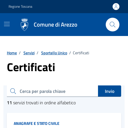
Vai ai contenuti
Vai al footer
Regione Toscana
Comune di Arezzo
Home
/
Servizi
/
Sportello Unico
/
Certificati
Certificati
Esplora tutti i servizi
cerca
Invio
11
servizi trovati in ordine alfabetico
Categoria:
ANAGRAFE E STATO CIVILE