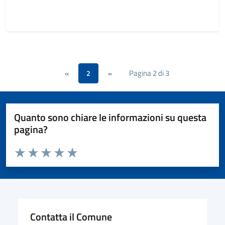
Pagina 2 di 3
«
2
»
Quanto sono chiare le informazioni su questa
pagina?
Valuta da 1 a 5 stelle la pagina
Valuta 1 stelle su 5
Valuta 2 stelle su 5
Valuta 3 stelle su 5
Valuta 4 stelle su 5
Valuta 5 stelle su 5
Contatta il Comune