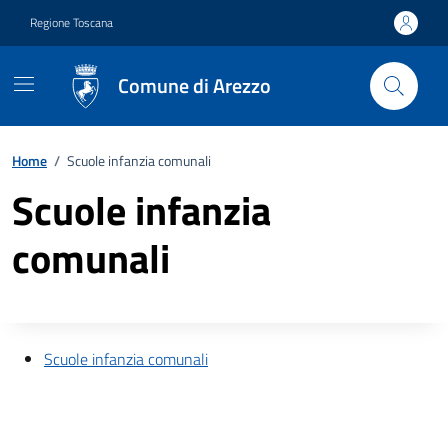
Vai ai contenuti
Vai al footer
Regione Toscana
Comune di Arezzo
Home
/
Scuole infanzia comunali
Scuole infanzia
comunali
Descrizione completa
Scuole infanzia comunali