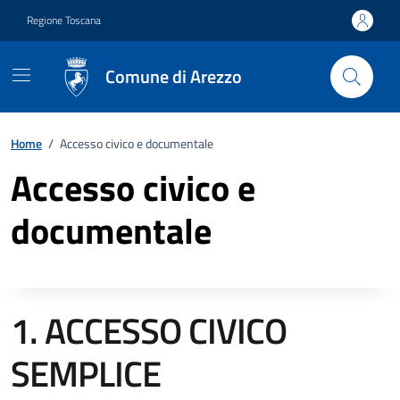
Vai ai contenuti
Vai al footer
Regione Toscana
Comune di Arezzo
Home
/
Accesso civico e documentale
Accesso civico e
documentale
1. ACCESSO CIVICO
Descrizione completa
SEMPLICE