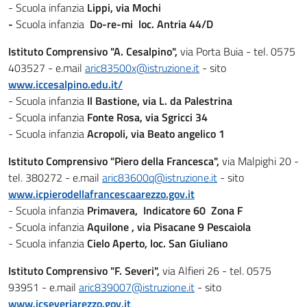
- Scuola infanzia
Lippi, via Mochi
-
Scuola infanzia
Do-re-mi loc. Antria 44/D
Istituto Comprensivo "A. Cesalpino",
via Porta Buia - tel. 0575
403527 - e.mail
aric83500x@istruzione.it
- sito
www.iccesalpino.edu.it/
- Scuola infanzia
Il Bastione, via L. da Palestrina
- Scuola infanzia
Fonte Rosa, via Sgricci 34
- Scuola infanzia
Acropoli, via Beato angelico 1
Istituto Comprensivo "Piero della Francesca",
via Malpighi 20 -
tel. 380272 - e.mail
aric83600q@istruzione.it
- sito
www.icpierodellafrancescaarezzo.gov.it
- Scuola infanzia
Primavera, Indicatore 60 Zona F
- Scuola infanzia
Aquilone
, via Pisacane 9 Pescaiola
- Scuola infanzia
Cielo Aperto, loc. San Giuliano
Istituto Comprensivo "F. Severi",
via Alfieri 26 - tel. 0575
93951 - e.mail
aric839007@istruzione.it
- sito
www.icseveriarezzo.gov.it