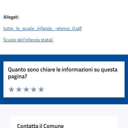
Allegati
:
tutte_le_scuole_infanzia_-elenco_0.pdf
Scuole dell'infanzia statali
Quanto sono chiare le informazioni su questa
pagina?
Valuta da 1 a 5 stelle la pagina
Valuta 1 stelle su 5
Valuta 2 stelle su 5
Valuta 3 stelle su 5
Valuta 4 stelle su 5
Valuta 5 stelle su 5
Contatta il Comune