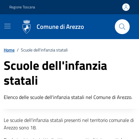
Vai ai contenuti
Vai al footer
Regione Toscana
Comune di Arezzo
Home
/
Scuole dell'infanzia statali
Scuole dell'infanzia
statali
Descrizione breve
Elenco delle scuole dell'infanzia statali nel Comune di Arezzo.
Descrizione completa
Le scuole dell'infanzia statali presenti nel territorio comunale di
Arezzo sono 18.