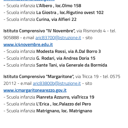
- Scuola infanzia
L'Albero , loc.Olmo 158
- Scuola infanzia
La Giostra , loc.Rigutino ovest 102
- Scuola infanzia
Curina, via Alfieri 22
Istituto Comprensivo "IV Novembre",
via Rismondo 4 - tel.
905888 - e.mail
aric83700@istruzione.it
- sito
www.ic4novembre.edu.it
- Scuola infanzia
Modesta Rossi, via A.Dal Borro 3
- Scuola infanzia
G. Rodari, via Andrea Doria 15
-
Scuola infanzia
Sante Tani, via Generale da Bormida
Istituto Comprensivo "Margaritone",
via Tricca 19 - tel. 0575
20112 - e.mail
aric83800b@istruzione.it
- sito
www.icmargaritonearezzo.gov.it
- Scuola infanzia
Pianreta Azzurro, viaTricca 19
- Scuola infanzia
L'Erica , loc.Palazzo del Pero
- Scuola infanzia
Matrignano, loc. Matrignano