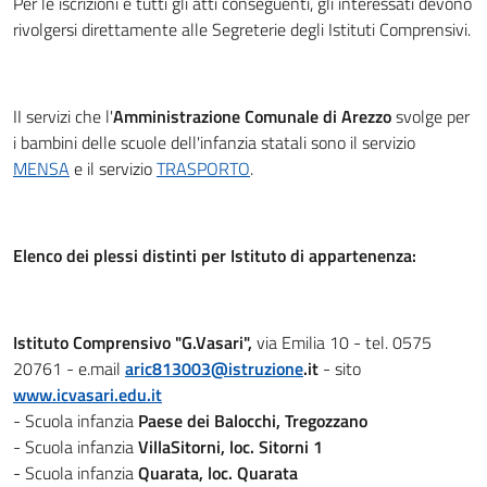
Per le iscrizioni e tutti gli atti conseguenti, gli interessati devono
rivolgersi direttamente alle Segreterie degli Istituti Comprensivi.
II servizi che l'
Amministrazione Comunale di Arezzo
svolge per
i bambini delle scuole dell'infanzia statali sono il servizio
MENSA
e il servizio
TRASPORTO
.
Elenco dei plessi distinti per Istituto di appartenenza:
Istituto Comprensivo "G.Vasari",
via Emilia 10 - tel. 0575
20761 - e.mail
aric813003@istruzione
.it
- sito
www.icvasari.edu.it
- Scuola infanzia
Paese dei Balocchi, Tregozzano
- Scuola infanzia
VillaSitorni, loc. Sitorni 1
- Scuola infanzia
Quarata, loc. Quarata