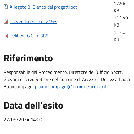
17.56
Allegato 3) Elenco dei progetti.odt
KB
111.49
Provvedimento n. 2153
KB
117.01
Delibera G.C. n. 388
KB
Riferimento
Riferimento
Responsabile del Procedimento: Direttore dell’Ufficio Sport,
Giovani e Terzo Settore del Comune di Arezzo – Dott.ssa Paola
Buoncompagni
p.buoncompagni@comune.arezzo.it
Data dell'esito
27/09/2024 14:00