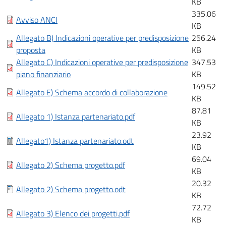
KB
335.06
Avviso ANCI
KB
Allegato B) Indicazioni operative per predisposizione
256.24
proposta
KB
Allegato C) Indicazioni operative per predisposizione
347.53
piano finanziario
KB
149.52
Allegato E) Schema accordo di collaborazione
KB
87.81
Allegato 1) Istanza partenariato.pdf
KB
23.92
Allegato1) Istanza partenariato.odt
KB
69.04
Allegato 2) Schema progetto.pdf
KB
20.32
Allegato 2) Schema progetto.odt
KB
72.72
Allegato 3) Elenco dei progetti.pdf
KB