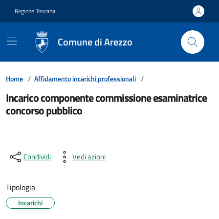
Vai ai contenuti
Vai al footer
Regione Toscana
Comune di Arezzo
Home
/
Affidamento incarichi professionali
/
Incarico componente commissione esaminatrice
concorso pubblico
Condividi
Vedi azioni
Tipologia
Incarichi