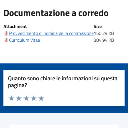
Documentazione a corredo
Documentazione a corredo
Attachment
Size
Provvedimento di nomina della commissione
150.29 KB
Curriculum Vitae
384.94 KB
Quanto sono chiare le informazioni su questa
pagina?
Valuta da 1 a 5 stelle la pagina
Valuta 1 stelle su 5
Valuta 2 stelle su 5
Valuta 3 stelle su 5
Valuta 4 stelle su 5
Valuta 5 stelle su 5