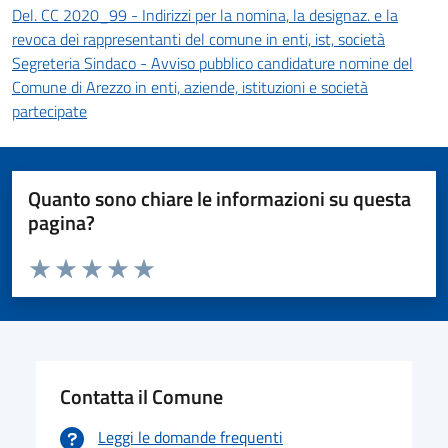
Del. CC 2020_99 - Indirizzi per la nomina, la designaz. e la
revoca dei rappresentanti del comune in enti, ist, società
Segreteria Sindaco - Avviso pubblico candidature nomine del
Comune di Arezzo in enti, aziende, istituzioni e società
partecipate
Quanto sono chiare le informazioni su questa
pagina?
Valuta da 1 a 5 stelle la pagina
Valuta 1 stelle su 5
Valuta 2 stelle su 5
Valuta 3 stelle su 5
Valuta 4 stelle su 5
Valuta 5 stelle su 5
Contatta il Comune
Leggi le domande frequenti