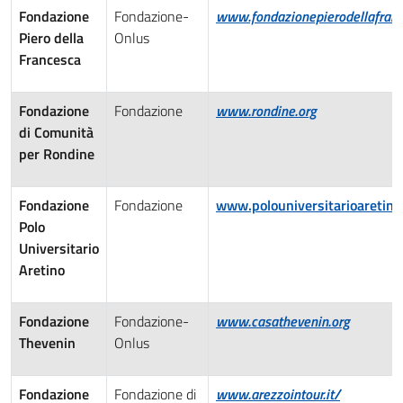
Fondazione
Fondazione-
www.fondazionepierodellafranc
Piero della
Onlus
Francesca
Fondazione
Fondazione
www.rondine.org
di Comunità
per Rondine
Fondazione
Fondazione
www.polouniversitarioaretino.
Polo
Universitario
Aretino
Fondazione
Fondazione-
www.casathevenin.org
Thevenin
Onlus
Fondazione
Fondazione di
www.arezzointour.it/