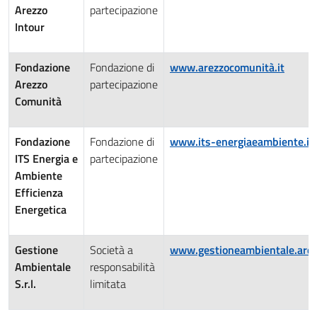
Arezzo
partecipazione
Intour
Fondazione
Fondazione di
www.arezzocomunità.it
Arezzo
partecipazione
Comunità
Fondazione
Fondazione di
www.its-energiaeambiente.it
ITS Energia e
partecipazione
Ambiente
Efficienza
Energetica
Gestione
Società a
www.gestioneambientale.arez
Ambientale
responsabilità
S.r.l.
limitata