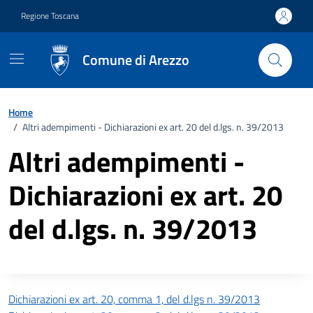
Vai ai contenuti
Vai al footer
Regione Toscana
Comune di Arezzo
Home
/
Altri adempimenti - Dichiarazioni ex art. 20 del d.lgs. n. 39/2013
Altri adempimenti -
Dichiarazioni ex art. 20
del d.lgs. n. 39/2013
Descrizione completa
Dichiarazioni ex art. 20, comma 1, del d.lgs n. 39/2013