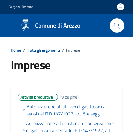
Vai ai contenuti
Vai al footer
Regione Toscana
Comune di Arezzo
Home
/
Tutti gli argomenti
/
Imprese
Imprese
Dettagli
(9 pagine)
Attività produttive
Autorizzazione all'utilizzo di gas tossici ai
sensi del R.D.147/1927, art. 5 e segg.
Autorizzazione alla custodia e conservazione
di gas tossici ai sensi del R.D.147/1927, art.