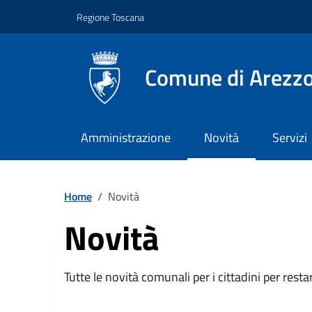
Vai ai contenuti
Vai al footer
Regione Toscana
Comune di Arezz
Amministrazione
Novità
Servizi
Home
/
Novità
Novità
Descrizione breve
Tutte le novità comunali per i cittadini per resta