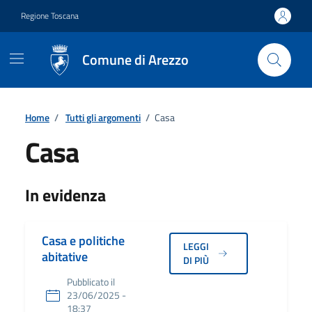
Vai ai contenuti
Vai al footer
Regione Toscana
Comune di Arezzo
Home
/
Tutti gli argomenti
/
Casa
Casa
Dettagli
In evidenza
Casa e politiche
LEGGI
abitative
DI PIÙ
Pubblicato il
23/06/2025 -
18:37