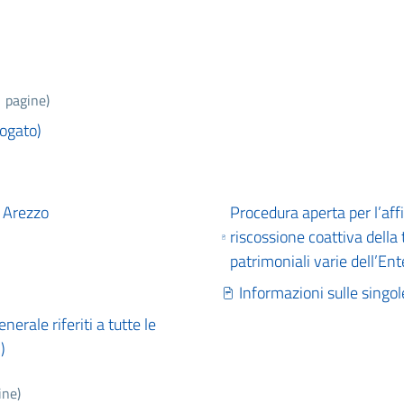
1 pagine)
rogato)
 Arezzo
Procedura aperta per l’aff
riscossione coattiva della t
patrimoniali varie dell’Ent
Informazioni sulle singol
nerale riferiti a tutte le
)
ine)