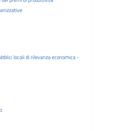
ganizzative
bblici locali di rilevanza economica -
o