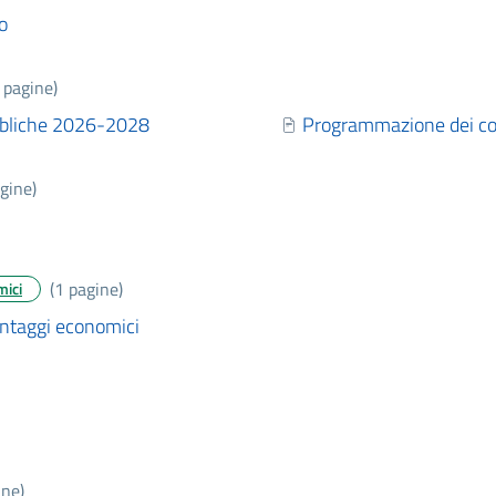
o
 pagine)
bbliche 2026-2028
Programmazione dei con
gine)
(1 pagine)
mici
vantaggi economici
ine)