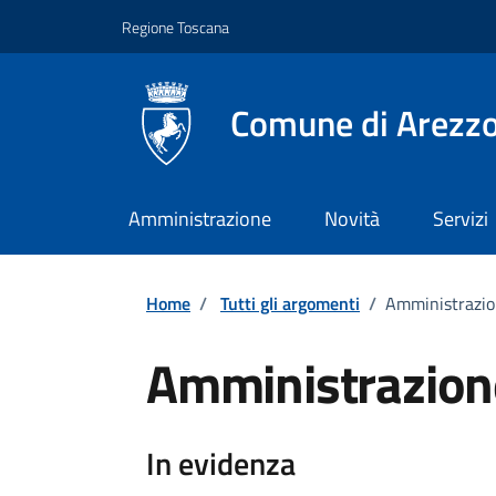
Vai ai contenuti
Vai al footer
Regione Toscana
Comune di Arezz
Amministrazione
Novità
Servizi
Home
/
Tutti gli argomenti
/
Amministrazio
Amministrazion
Dettagli
In evidenza