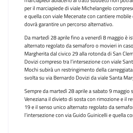
marciapiedi adiacenti ai tratti suddetti non potra
per il marciapiede di viale Michelangelo compreso
e quella con viale Mecenate con cantiere mobile
dovrà garantire un percorso alternativo.
Da martedì 28 aprile fino a venerdì 8 maggio è ist
alternato regolato da semaforo o movieri in caso 
Margherita dal civico 29 alla rotonda di San Clem
Dovizi compreso tra l’intersezione con viale San
Mochi subirà un restringimento della carreggiata
svolta su via Bernardo Dovizi da viale Santa Mar
Sempre da martedì 28 aprile a sabato 9 maggio sc
Veneziana il divieto di sosta con rimozione e il res
19 e il senso unico alternato regolato da semafor
l’intersezione con via Guido Guinicelli e quella c