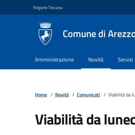
Vai ai contenuti
Vai al footer
Regione Toscana
Comune di Arezz
Amministrazione
Novità
Servizi
Home
/
Novità
/
Comunicati
/
Viabilità da 
Viabilità da luned