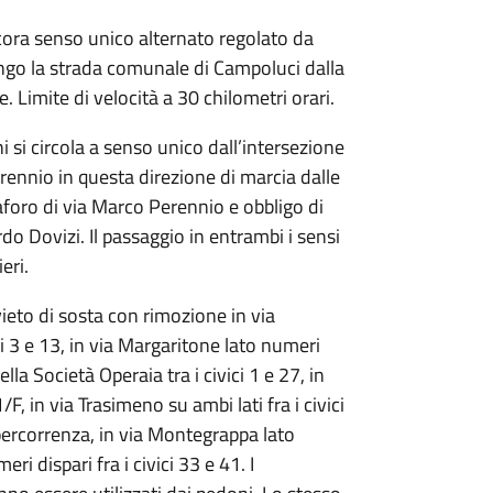
cora senso unico alternato regolato da
ungo la strada comunale di Campoluci dalla
e. Limite di velocità a 30 chilometri orari.
si circola a senso unico dall’intersezione
ennio in questa direzione di marcia dalle
maforo di via Marco Perennio e obbligo di
do Dovizi. Il passaggio in entrambi i sensi
eri.
ieto di sosta con rimozione in via
i 3 e 13, in via Margaritone lato numeri
della Società Operaia tra i civici 1 e 27, in
/F, in via Trasimeno su ambi lati fra i civici
a percorrenza, in via Montegrappa lato
eri dispari fra i civici 33 e 41. I