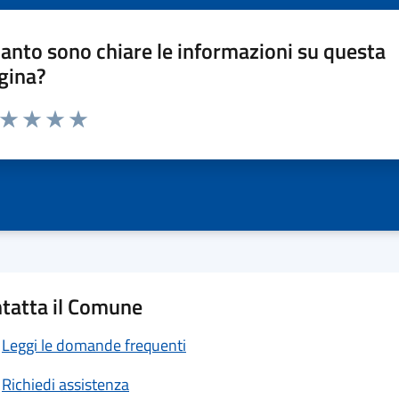
anto sono chiare le informazioni su questa
gina?
a da 1 a 5 stelle la pagina
ta 1 stelle su 5
Valuta 2 stelle su 5
Valuta 3 stelle su 5
Valuta 4 stelle su 5
Valuta 5 stelle su 5
tatta il Comune
Leggi le domande frequenti
Richiedi assistenza