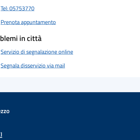
Tel: 05753770
Prenota appuntamento
blemi in città
Servizio di segnalazione online
Segnala disservizio via mail
ezzo
I