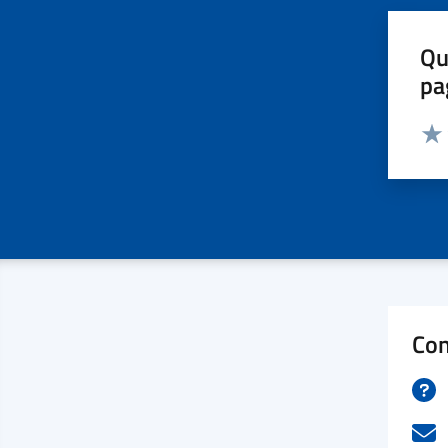
Qu
pa
Valut
Valu
Con