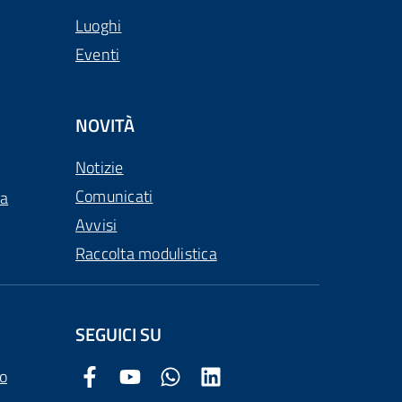
Luoghi
Eventi
NOVITÀ
Notizie
Comunicati
ca
Avvisi
Raccolta modulistica
SEGUICI SU
o
Facebook Comune di Arezzo
Youtube Comune di Arezzo
Twitter Comune di Arezzo
LinkedIn Comune di Arezzo