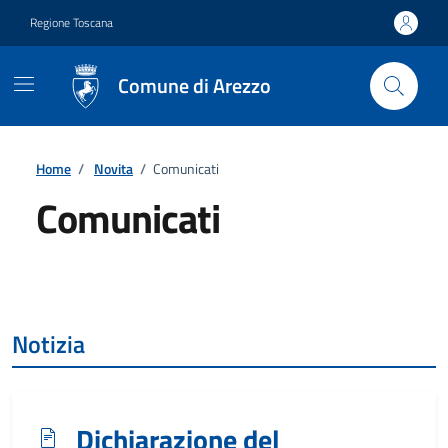
Vai ai contenuti
Vai al footer
Regione Toscana
Comune di Arezzo
Home
/
Novita
/
Comunicati
Comunicati
Dettagli
Notizia
Dichiarazione del