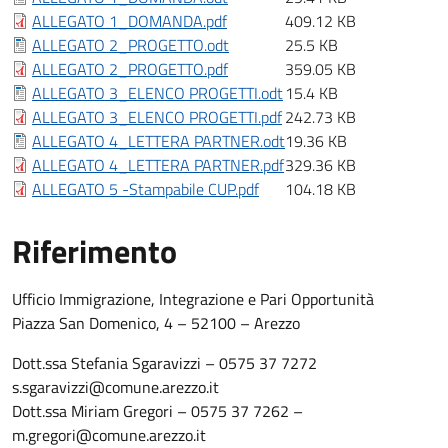
ALLEGATO 1_DOMANDA.pdf
409.12 KB
ALLEGATO 2_PROGETTO.odt
25.5 KB
ALLEGATO 2_PROGETTO.pdf
359.05 KB
ALLEGATO 3_ELENCO PROGETTI.odt
15.4 KB
ALLEGATO 3_ELENCO PROGETTI.pdf
242.73 KB
ALLEGATO 4_LETTERA PARTNER.odt
19.36 KB
ALLEGATO 4_LETTERA PARTNER.pdf
329.36 KB
ALLEGATO 5 -Stampabile CUP.pdf
104.18 KB
Riferimento
Riferimento
Ufficio Immigrazione, Integrazione e Pari Opportunità
Piazza San Domenico, 4 – 52100 – Arezzo
Dott.ssa Stefania Sgaravizzi – 0575 37 7272
s.sgaravizzi@comune.arezzo.it
Dott.ssa Miriam Gregori – 0575 37 7262 –
m.gregori@comune.arezzo.it