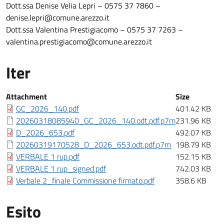
Dott.ssa Denise Velia Lepri – 0575 37 7860 –
denise.lepri@comune.arezzo.it
Dott.ssa Valentina Prestigiacomo – 0575 37 7263 –
valentina.prestigiacomo@comune.arezzo.it
Iter
Iter
Attachment
Size
GC_2026_140.pdf
401.42 KB
20260318085940_GC_2026_140.odt.pdf.p7m
231.96 KB
D_2026_653.pdf
492.07 KB
20260319170528_D_2026_653.odt.pdf.p7m
198.79 KB
VERBALE 1 rup.pdf
152.15 KB
VERBALE 1 rup_signed.pdf
742.03 KB
Verbale 2_finale Commissione firmato.pdf
358.6 KB
Esito