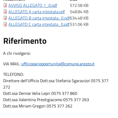
AVVISO ALLEGATO 1_0.pdf
572.58 KB
ALLEGATO A carta intestata.pdf
548.84 KB
ALLEGATO B carta intestata_0.pdf
634.48 KB
ALLEGATO C carta intestata_0.pdf
531.06 KB
Riferimento
Riferimento
A chi rivolgersi:
VIA MAIL:
ufficiopariopportunita@comune.arezzo.it
TELEFONO:
Direttore dell'Ufficio Dott.ssa Stefania Sgaravizzi 0575 377
272
Dott.ssa Denise Velia Lepri 0575 377 860
Dott.ssa Valentina Prestigiacomo 0575 377 263
Dott.ssa Miriam Gregori 0575 377 262