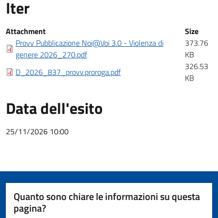
Iter
Iter
Attachment
Size
Provv Pubblicazione Noi@Voi 3.0 - Violenza di
373.76
genere 2026_270.pdf
KB
326.53
D_2026_837_provv.proroga.pdf
KB
Data dell'esito
25/11/2026 10:00
Quanto sono chiare le informazioni su questa
pagina?