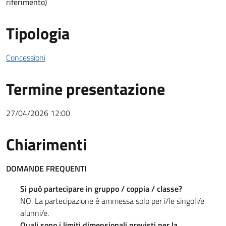
riferimento)
Tipologia
Concessioni
Termine presentazione
27/04/2026 12:00
Chiarimenti
Chiarimenti
DOMANDE FREQUENTI
Si può partecipare in gruppo / coppia / classe?
NO. La partecipazione è ammessa solo per i/le singoli/e
alunni/e.
Quali sono i limiti dimensionali previsti per la