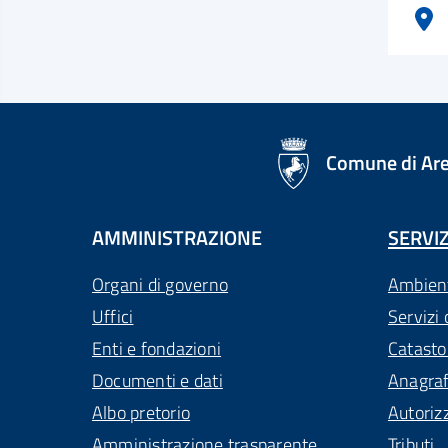
logo Unione Europea
Comune di Ar
AMMINISTRAZIONE
SERVIZ
Organi di governo
Ambien
Uffici
Servizi 
Enti e fondazioni
Catasto
Documenti e dati
Anagra
Albo pretorio
Autoriz
Amministrazione trasparente
Tributi