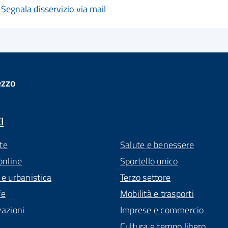
Segnala disservizio via mail
ezzo
I
te
Salute e benessere
online
Sportello unico
 e urbanistica
Terzo settore
fe
Mobilità e trasporti
zazioni
Imprese e commercio
Cultura e tempo libero