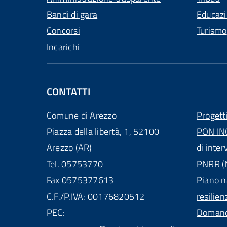
Bandi di gara
Educaz
Concorsi
Turismo
Incarichi
CONTATTI
Comune di Arezzo
Progett
Piazza della libertà, 1, 52100
PON IN
Arezzo (AR)
di inter
Tel. 05753770
PNRR (N
Fax 0575377613
Piano n
C.F./P.IVA: 00176820512
resilien
PEC:
Domande