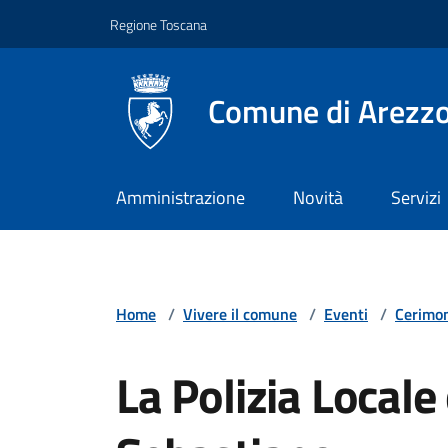
Vai ai contenuti
Vai al footer
Regione Toscana
Comune di Arezz
Amministrazione
Novità
Servizi
Home
/
Vivere il comune
/
Eventi
/
Cerimo
La Polizia Locale