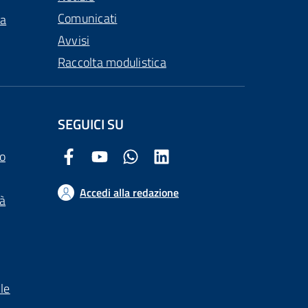
Comunicati
ca
Avvisi
Raccolta modulistica
SEGUICI SU
o
Facebook Comune di Arezzo
Youtube Comune di Arezzo
Twitter Comune di Arezzo
LinkedIn Comune di Arezzo
Accedi alla redazione
tà
le