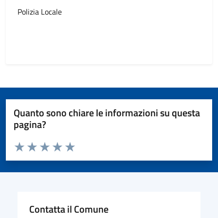
Polizia Locale
Quanto sono chiare le informazioni su questa
pagina?
Valuta da 1 a 5 stelle la pagina
Valuta 1 stelle su 5
Valuta 2 stelle su 5
Valuta 3 stelle su 5
Valuta 4 stelle su 5
Valuta 5 stelle su 5
Contatta il Comune