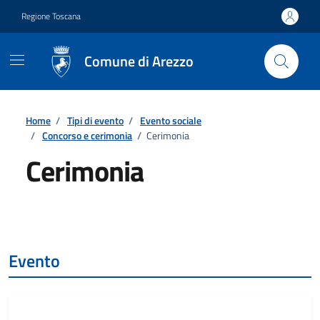
Vai ai contenuti
Vai al footer
Regione Toscana
Comune di Arezzo
Home
/
Tipi di evento
/
Evento sociale
/
Concorso e cerimonia
/
Cerimonia
Cerimonia
Dettagli
Evento