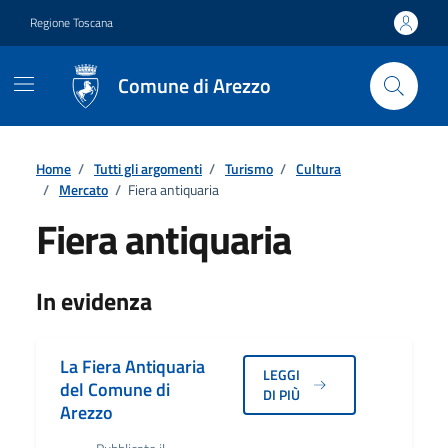
Vai ai contenuti
Vai al footer
Regione Toscana
Comune di Arezzo
Home
/
Tutti gli argomenti
/
Turismo
/
Cultura
/
Mercato
/
Fiera antiquaria
Fiera antiquaria
Dettagli
In evidenza
La Fiera Antiquaria
LEGGI
del Comune di
DI PIÙ
Arezzo