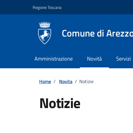
Vai ai contenuti
Vai al footer
Regione Toscana
Comune di Arezz
Amministrazione
Novità
Servizi
Home
/
Novita
/
Notizie
Notizie
Dettagli