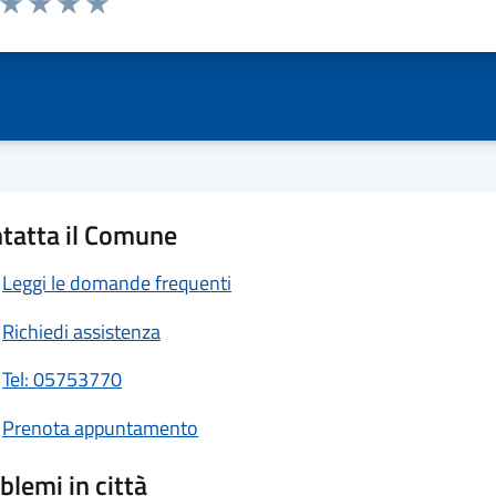
ta 1 stelle su 5
Valuta 2 stelle su 5
Valuta 3 stelle su 5
Valuta 4 stelle su 5
Valuta 5 stelle su 5
tatta il Comune
Leggi le domande frequenti
Richiedi assistenza
Tel: 05753770
Prenota appuntamento
blemi in città