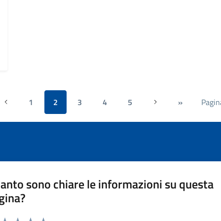
1
2
3
4
5
»
Pagin
Precedente
Successiva
anto sono chiare le informazioni su questa
gina?
a da 1 a 5 stelle la pagina