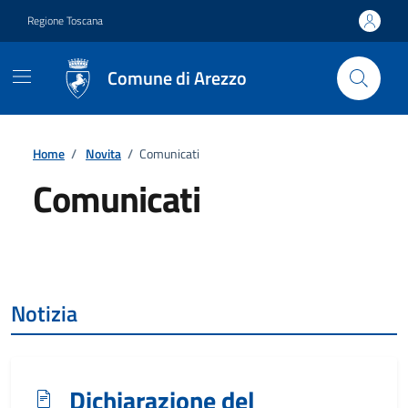
Vai ai contenuti
Vai al footer
Regione Toscana
Comune di Arezzo
Home
/
Novita
/
Comunicati
Comunicati
Dettagli
Notizia
Dichiarazione del