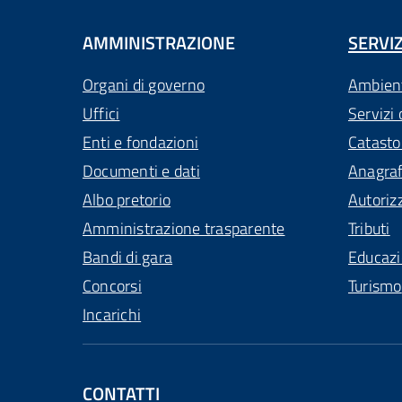
AMMINISTRAZIONE
SERVIZ
Organi di governo
Ambien
Uffici
Servizi 
Enti e fondazioni
Catasto
Documenti e dati
Anagra
Albo pretorio
Autoriz
Amministrazione trasparente
Tributi
Bandi di gara
Educaz
Concorsi
Turismo
Incarichi
CONTATTI