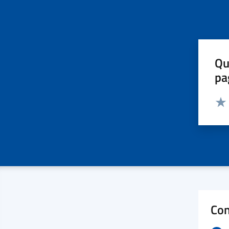
Qu
pa
Valut
Valu
Con