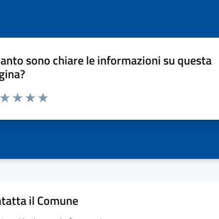
anto sono chiare le informazioni su questa
gina?
a da 1 a 5 stelle la pagina
ta 1 stelle su 5
Valuta 2 stelle su 5
Valuta 3 stelle su 5
Valuta 4 stelle su 5
Valuta 5 stelle su 5
tatta il Comune