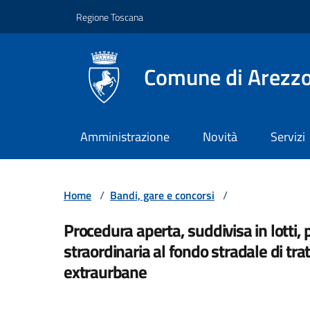
Vai ai contenuti
Vai al footer
Regione Toscana
Comune di Arezz
Amministrazione
Novità
Servizi
Home
/
Bandi, gare e concorsi
/
Procedura aperta, suddivisa in lotti,
straordinaria al fondo stradale di tra
extraurbane