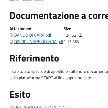
Documentazione a corr
Documentazione a corredo
Attachment
Size
BANDO DI GARA.pdf
134.52 KB
DISCIPLINARE DI GARA.pdf
1.13 MB
Riferimento
Riferimento
Il capitolato speciale di appalto e l'ulteriore documenta
sulla piattaforma START al link sopra indicato
Esito
Esito bando
DETTAGLIO-DI-CALCOLO_0.pdf