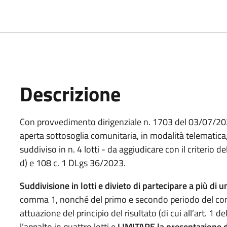
Descrizione
Descrizione Bando
Con provvedimento dirigenziale n. 1703 del 03/07/2025
aperta sottosoglia comunitaria, in modalità telematica,
suddiviso in n. 4 lotti - da aggiudicare con il criterio del
d) e 108 c. 1 DLgs 36/2023.
Suddivisione in lotti e divieto di partecipare a più di u
comma 1, nonché del primo e secondo periodo del comm
attuazione del principio del risultato (di cui all’art. 1 
l’appalto in quattro lotti e
LIMITARE la presentazione de