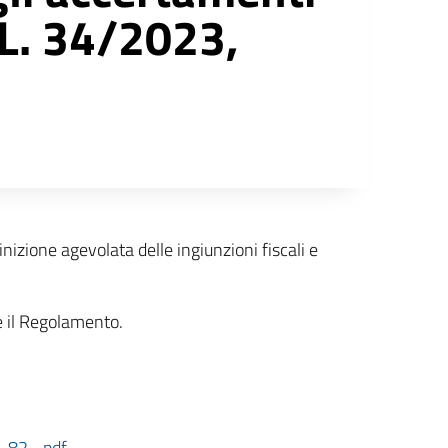
D.L. 34/2023,
zione agevolata delle ingiunzioni fiscali e
he il Regolamento.
n_82_.pdf