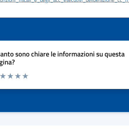
anto sono chiare le informazioni su questa
gina?
a da 1 a 5 stelle la pagina
ta 1 stelle su 5
Valuta 2 stelle su 5
Valuta 3 stelle su 5
Valuta 4 stelle su 5
Valuta 5 stelle su 5