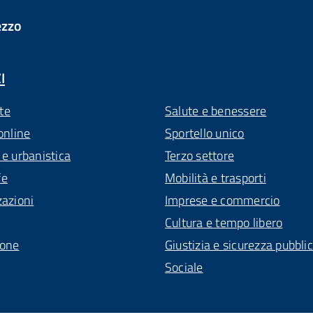
ezzo
I
te
Salute e benessere
online
Sportello unico
 e urbanistica
Terzo settore
fe
Mobilità e trasporti
zazioni
Imprese e commercio
Cultura e tempo libero
ione
Giustizia e sicurezza pubbli
Sociale