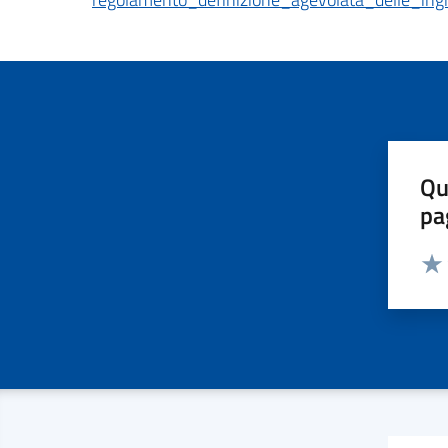
Qu
pa
Valut
Valu