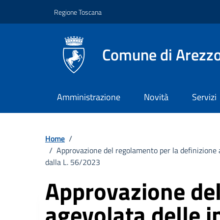
Vai ai contenuti
Vai al footer
Regione Toscana
Comune di Arezz
Amministrazione
Novità
Servizi
Home
/
/
Approvazione del regolamento per la definizione ag
dalla L. 56/2023
Approvazione del
agevolata delle i