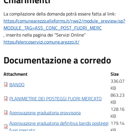
Chiarimenti
La compilazione della domanda potrà essere fatta al link:
https://comunearezzo.elixforms.it/rwe2/module_preview.jsp?
MODULE_TAG=ASS_CONC_POST_FUORI_MERC
, inserito nella pagina dei "Servizi Online"
https://elencoservizi.comune.arezzo.it/
Documentazione a corredo
Documentazione a corredo
Attachment
Size
336.07
BANDO
KB
863.23
PLANIMETRIE DEI POSTEGGI FUORI MERCATO
KB
128.16
Approvazione graduatoria provvisoria
KB
Approvazione graduatoria definitiva bando posteggi
179.14
fuori mercato
KB