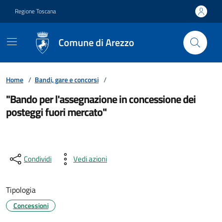
Vai ai contenuti
Vai al footer
Regione Toscana
Comune di Arezzo
Home
/
Bandi, gare e concorsi
/
"Bando per l'assegnazione in concessione dei
posteggi fuori mercato"
Condividi
Vedi azioni
Tipologia
Concessioni