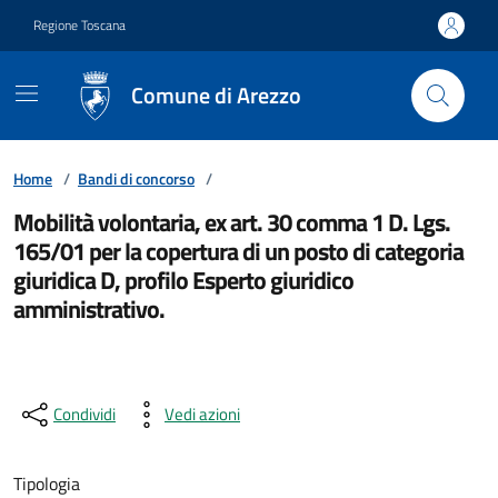
Vai ai contenuti
Vai al footer
Regione Toscana
Comune di Arezzo
Home
/
Bandi di concorso
/
Mobilità volontaria, ex art. 30 comma 1 D. Lgs.
165/01 per la copertura di un posto di categoria
giuridica D, profilo Esperto giuridico
amministrativo.
Condividi
Vedi azioni
Tipologia