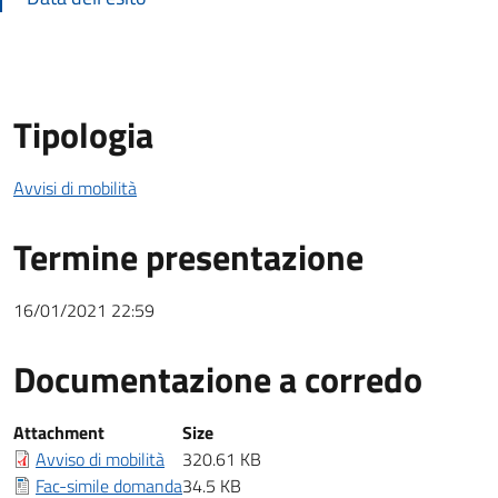
Tipologia
Avvisi di mobilità
Termine presentazione
16/01/2021 22:59
Documentazione a corredo
Documentazione a corredo
Attachment
Size
Avviso di mobilità
320.61 KB
Fac-simile domanda
34.5 KB