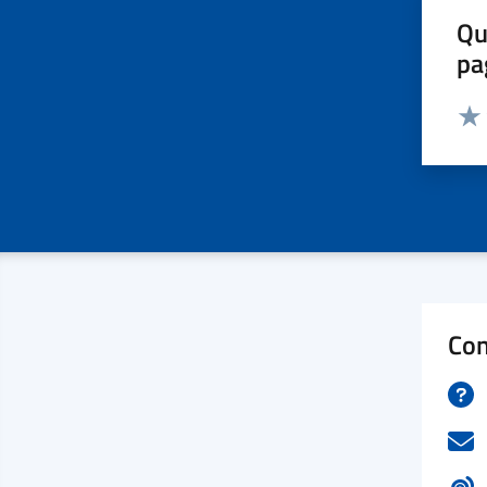
Qu
pa
Valut
Valu
Con