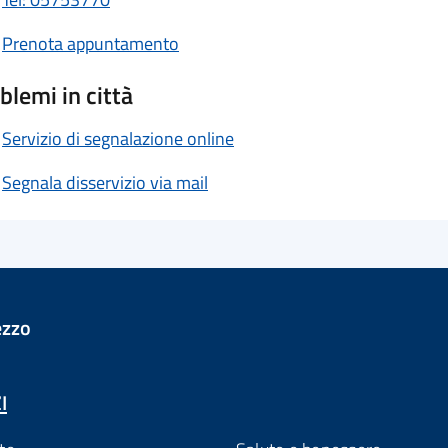
Prenota appuntamento
blemi in città
Servizio di segnalazione online
Segnala disservizio via mail
ezzo
I