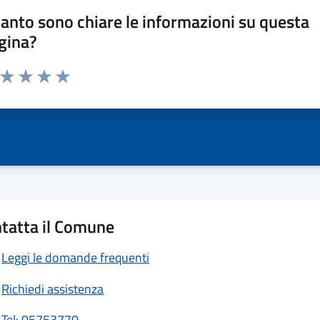
anto sono chiare le informazioni su questa
gina?
a da 1 a 5 stelle la pagina
ta 1 stelle su 5
Valuta 2 stelle su 5
Valuta 3 stelle su 5
Valuta 4 stelle su 5
Valuta 5 stelle su 5
tatta il Comune
Leggi le domande frequenti
Richiedi assistenza
Tel: 05753770