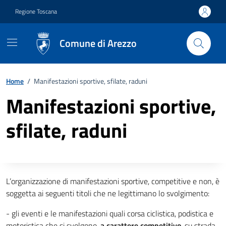
Vai ai contenuti
Vai al footer
Regione Toscana
Comune di Arezzo
Home
/
Manifestazioni sportive, sfilate, raduni
Manifestazioni sportive,
sfilate, raduni
Descrizione completa
L’organizzazione di manifestazioni sportive, competitive e non, è
soggetta ai seguenti titoli che ne legittimano lo svolgimento:
- gli eventi e le manifestazioni quali corsa ciclistica, podistica e
motoristica che si svolgono,
a carattere competitivo
, su strada