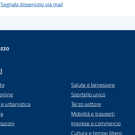
Segnala disservizio via mail
ezzo
I
te
Salute e benessere
online
Sportello unico
 e urbanistica
Terzo settore
fe
Mobilità e trasporti
zazioni
Imprese e commercio
Cultura e tempo libero