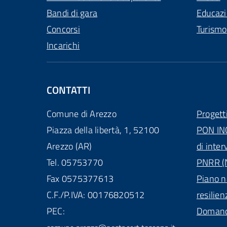
Bandi di gara
Educaz
Concorsi
Turismo
Incarichi
CONTATTI
Comune di Arezzo
Progett
Piazza della libertà, 1, 52100
PON IN
Arezzo (AR)
di inter
Tel. 05753770
PNRR (N
Fax 0575377613
Piano n
C.F./P.IVA: 00176820512
resilien
PEC:
Domande