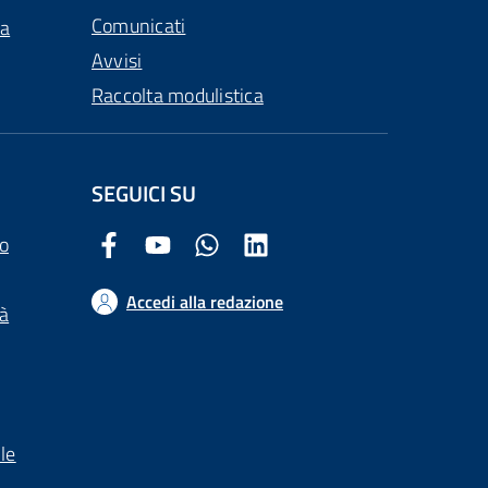
Comunicati
ca
Avvisi
Raccolta modulistica
SEGUICI SU
o
Facebook Comune di Arezzo
Youtube Comune di Arezzo
Twitter Comune di Arezzo
LinkedIn Comune di Arezzo
Accedi alla redazione
tà
le