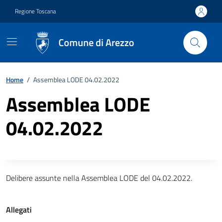
Vai ai contenuti
Vai al footer
Regione Toscana
Comune di Arezzo
Home
/
Assemblea LODE 04.02.2022
Assemblea LODE
04.02.2022
Descrizione completa
Delibere assunte nella Assemblea LODE del 04.02.2022.
Allegati