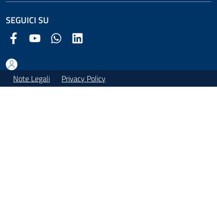
SEGUICI SU
Facebook Comune di Arezzo
Youtube Comune di Arezzo
Twitter Comune di Arezzo
LinkedIn Comune di Arezzo
Note Legali
Privacy Policy