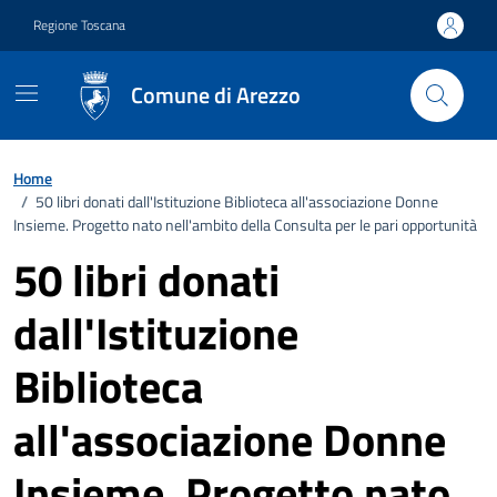
Vai ai contenuti
Vai al footer
Regione Toscana
Comune di Arezzo
Home
/
50 libri donati dall'Istituzione Biblioteca all'associazione Donne
Insieme. Progetto nato nell'ambito della Consulta per le pari opportunità
50 libri donati
dall'Istituzione
Biblioteca
all'associazione Donne
Insieme. Progetto nato