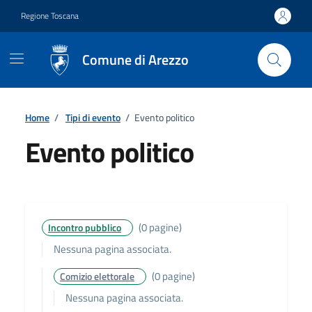
Vai ai contenuti
Vai al footer
Regione Toscana
Comune di Arezzo
Home
/
Tipi di evento
/
Evento politico
Evento politico
Dettagli
(0 pagine)
Incontro pubblico
Nessuna pagina associata.
(0 pagine)
Comizio elettorale
Nessuna pagina associata.