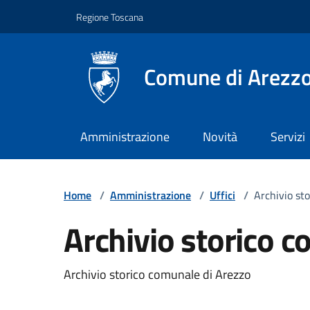
Vai ai contenuti
Vai al footer
Regione Toscana
Comune di Arezz
Amministrazione
Novità
Servizi
Home
/
Amministrazione
/
Uffici
/
Archivio st
Archivio storico 
Archivio storico comunale di Arezzo