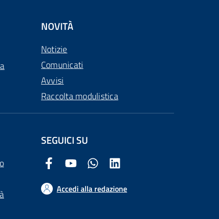
NOVITÀ
Notizie
Comunicati
ca
Avvisi
Raccolta modulistica
SEGUICI SU
o
Facebook Comune di Arezzo
Youtube Comune di Arezzo
Twitter Comune di Arezzo
LinkedIn Comune di Arezzo
Accedi alla redazione
tà