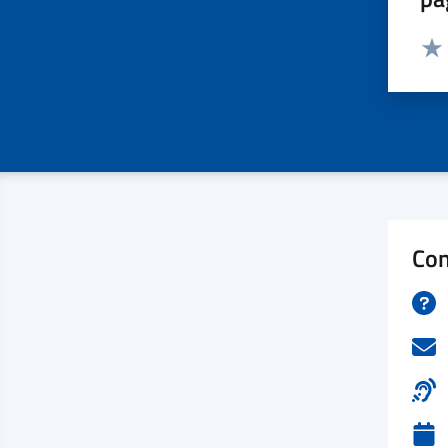
Valut
Valu
Con