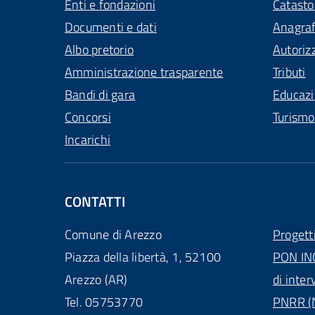
Enti e fondazioni
Catasto
Documenti e dati
Anagra
Albo pretorio
Autoriz
Amministrazione trasparente
Tributi
Bandi di gara
Educaz
Concorsi
Turismo
Incarichi
CONTATTI
Comune di Arezzo
Progett
Piazza della libertà, 1, 52100
PON IN
Arezzo (AR)
di inter
Tel. 05753770
PNRR (N