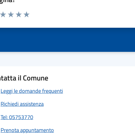
a da 1 a 5 stelle la pagina
ta 1 stelle su 5
Valuta 2 stelle su 5
Valuta 3 stelle su 5
Valuta 4 stelle su 5
Valuta 5 stelle su 5
tatta il Comune
Leggi le domande frequenti
Richiedi assistenza
Tel: 05753770
Prenota appuntamento